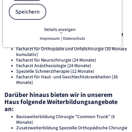
Facharztausbildungen sowie eine Vielzahl interner
Weiterbildungsmöglichkeiten an. Nach Absprache mit dem
Speichern
Chefarzt unterstützen wir auch externe Fortbildungen.
Ärztinnen und Ärzte können im
Details anzeigen
Krankenhaus Tabea in Hamburg folgende
Impressum
|
Datenschutz
Facharztausbildungen absolvieren:
NOTWENDIGE COOKIES
Notwendige Cookies ermöglichen
Facharzt für Orthopädie und Unfallchirurgie (30 Monate
grundlegende Funktionen und sind für
kumulativ)
Facharzt für Neurochirurgie (24 Monate)
die einwandfreie Funktion der Website
Facharzt Anästhesiologie (24 Monate)
erforderlich.
Spezielle Schmerztherapie (12 Monate)
Facharzt für Haut- und Geschlechtskrankheiten (36
etracker Sitzungs-Cookie
Monate)
Darüber hinaus bieten wir in unserem
Name:
et_oi_v2
Haus folgende Weiterbildungsangebote
Anbieter:
an:
etracker GmbH
Zweck:
Basisweiterbildung Chirurgie "Common Trunk" (6
Opt-In Cookie speichert die Entscheidung des Besuchers, wenn auf der Seite des
Monate)
Kunden das Tracking Opt-In ausgespielt wird. Wird auch für ein eventuelles Opt-Out
verwendet.
Zusatzweiterbildung Spezielle Orthopädische Chirurgie