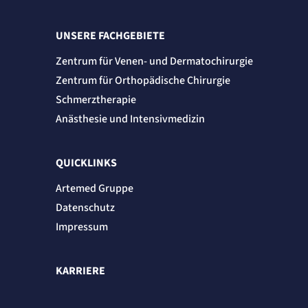
Session
Einverständnis-Cookie
UNSERE FACHGEBIETE
Zentrum für Venen- und Dermatochirurgie
Name:
cookie_consent
Zentrum für Orthopädische Chirurgie
Anbieter:
Artemed SE
Schmerztherapie
Zweck:
Anästhesie und Intensivmedizin
Speichert den Zustimmungsstatus des Benutzers für Cookies auf der aktuellen
Domäne.
Cookie Laufzeit:
1 Jahr
QUICKLINKS
Artemed Gruppe
STATISTIK
Statistik Cookies erfassen Informationen
Datenschutz
anonym. Diese Informationen helfen uns
Impressum
zu verstehen, wie unsere Besucher unsere
Website nutzen.
KARRIERE
Matelso Telefontracking