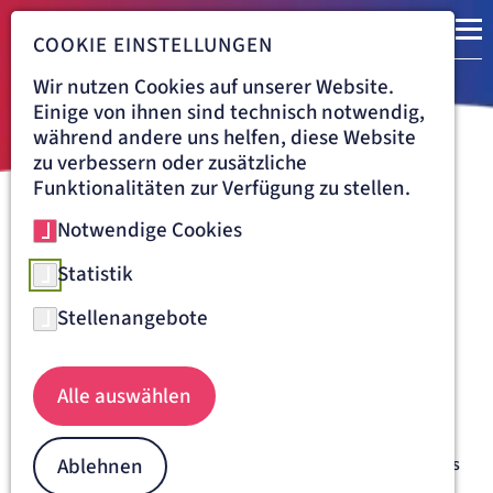
COOKIE EINSTELLUNGEN
Wir nutzen Cookies auf unserer Website.
Einige von ihnen sind technisch notwendig,
während andere uns helfen, diese Website
zu verbessern oder zusätzliche
Funktionalitäten zur Verfügung zu stellen.
Notwendige Cookies
Navigationspfad
KRANKENHAUS TABEA HAMBURG
KARRIERE
ÄRZTLICHER DIENST
WEITERBILDUNGSERMÄCHTIGUNGEN
Statistik
Facharztausbildungen &
Stellenangebote
Weiterbildungen im
Krankenhaus Tabea Hamburg
Alle auswählen
Im Tabea Krankenhaus legen wir besonderen Wert darauf,
unseren Ärzten eine laufende Förderung zur Verbesserung
Ablehnen
ihrer Qualifikation anzubieten. Wir bieten an unserem Haus
ein umfangreiches Angebot verschiedenster