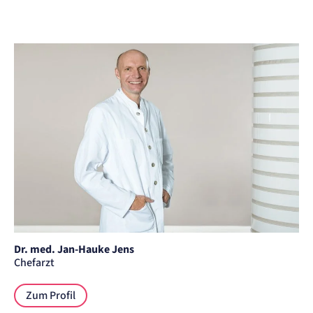
Session
Einverständnis-Cookie
Name:
cookie_consent
Anbieter:
Artemed SE
Zweck:
Speichert den Zustimmungsstatus des Benutzers für Cookies auf der aktuellen
Domäne.
Cookie Laufzeit:
1 Jahr
STATISTIK
Statistik Cookies erfassen Informationen
anonym. Diese Informationen helfen uns
zu verstehen, wie unsere Besucher unsere
Dr. med. Jan-Hauke Jens
Website nutzen.
Chefarzt
Matelso Telefontracking
Zum Profil