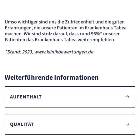
Zweck:
Erkennung, ob bei dem Besucher die Scrolltiefe gemessen wird.
Cookie Laufzeit:
Umso wichtiger sind uns die Zufriedenheit und die guten
24 Std.
Erfahrungen, die unsere Patienten im Krankenhaus Tabea
machen. Wir sind stolz darauf, dass rund 96%* unserer
STELLENANGEBOTE
Patienten das Krankenhaus Tabea weiterempfehlen.
SmartRecruiters
*Stand: 2023, www.klinikbewertungen.de
Name:
OptanonConsent, datadome, __cf_bm u.A.
Anbieter:
SmartRecruiters GmbH
Weiterführende Informationen
Zweck:
Speichert die ausgewählten Filter-Eigenschaften des Benutzers, um die entsprechenden
Stellenangebote anzeigen zu können.
AUFENTHALT
Cookie Laufzeit:
535 Tage
QUALITÄT