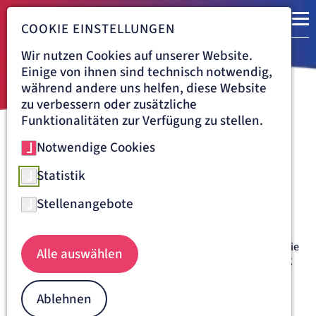
COOKIE EINSTELLUNGEN
Wir nutzen Cookies auf unserer Website.
Einige von ihnen sind technisch notwendig,
während andere uns helfen, diese Website
zu verbessern oder zusätzliche
Funktionalitäten zur Verfügung zu stellen.
Notwendige Cookies
Navigationspfad
KRANKENHAUS TABEA HAMBURG
BEHANDLUNG
ZENTRUM FÜR ORTHOPÄDISCHE CHIRURGIE
RHEUMAERKRANKUNGEN
Statistik
Rheumaorthopädie am
Stellenangebote
Krankenhaus Tabea Hamburg
Das Gelenkzentrum am Tabea genießt in der Gelenkchirurgie
Alle auswählen
überregionalen Ruf und ist mit seiner Schwerpunktbildung
auch auf die operative Behandlung von Rheumatikern
spezialisiert. Unsere operative Abteilung erfüllt alle
Ablehnen
Anforderungen an eine hoch spezialisierte, moderne
vorbeugende, wiederherstellende und gelenkersetzende