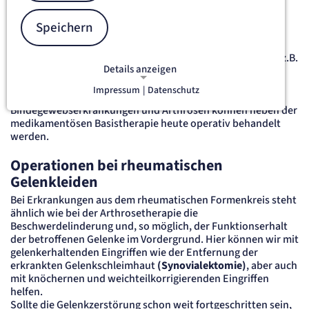
Rheumaorthopädie.
Speichern
Rheumaorthopädie
Die Erkrankungen des rheumatischen Formenkreises, wie z.B.
Details anzeigen
chronische Polyarthritis (Rheumatoide Arthritis), eine
Gelenkbeteiligung bei Morbus Bechterew oder
Impressum
|
Datenschutz
Schuppenflechte, sowie systemische
NOTWENDIGE COOKIES
Notwendige Cookies ermöglichen
Bindegewebserkrankungen und Arthrosen können neben der
medikamentösen Basistherapie heute operativ behandelt
grundlegende Funktionen und sind für
werden.
die einwandfreie Funktion der Website
erforderlich.
Operationen bei rheumatischen
Gelenkleiden
etracker Sitzungs-Cookie
Bei Erkrankungen aus dem rheumatischen Formenkreis steht
ähnlich wie bei der Arthrosetherapie die
Name:
Beschwerdelinderung und, so möglich, der Funktionserhalt
et_oi_v2
der betroffenen Gelenke im Vordergrund. Hier können wir mit
Anbieter:
gelenkerhaltenden Eingriffen wie der Entfernung der
etracker GmbH
erkrankten Gelenkschleimhaut
(Synovialektomie)
, aber auch
Zweck:
mit knöchernen und weichteilkorrigierenden Eingriffen
Opt-In Cookie speichert die Entscheidung des Besuchers, wenn auf der Seite des
Kunden das Tracking Opt-In ausgespielt wird. Wird auch für ein eventuelles Opt-Out
helfen.
verwendet.
Sollte die Gelenkzerstörung schon weit fortgeschritten sein,