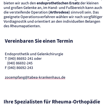
Cookie Laufzeit:
bieten wir auch den
endoprothetischen Ersatz
der kleinen
"no" - 50 Jahre, "yes" - 480 Tage
und großen Gelenke an, im Hand- und Fußbereich kann auch
die versteifende Operation
(Arthrodese)
sinnvoll sein. Das
Content-Management-System-
geeignete Operationsverfahren wählen wir nach sorgfältiger
Cookie
Vordiagnostik und orientiert an den individuellen Belangen
des Rheumapatienten.
Name:
fe_typo_user
Anbieter:
Vereinbaren Sie einen Termin
TYPO3
Zweck:
Dient der Identifizierung eines Anwenders und der besseren Bedienerführung.
Endoprothetik und Gelenkchirurgie
Cookie Laufzeit:
T (040) 86692-241 oder
Session
(040) 86692-245
F (040) 86692-243
Sitzungs-Cookie
zocempfang@tabea-krankenhaus.de
Name:
PHPSESSID
Anbieter:
Artemed SE
Zweck:
Ihre Spezialisten für Rheuma-Orthopädie
Behält die Zustände des Benutzers bei allen Seitenanfragen bei.
Cookie Laufzeit: