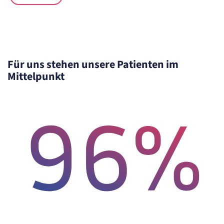
Anbieter:
etracker GmbH
Zweck:
Cookie Erkennung
Cookie Laufzeit:
2 Jahre
Für uns stehen unsere Patienten im
etracker Analytics
Mittelpunkt
Name:
et_allow_cookies
Anbieter:
etracker GmbH
Zweck:
Es erlaubt eTracker Cookies zu setzen.
Cookie Laufzeit:
480 Tage
etracker Analytics
Name:
isSdEnabled
Anbieter:
etracker GmbH