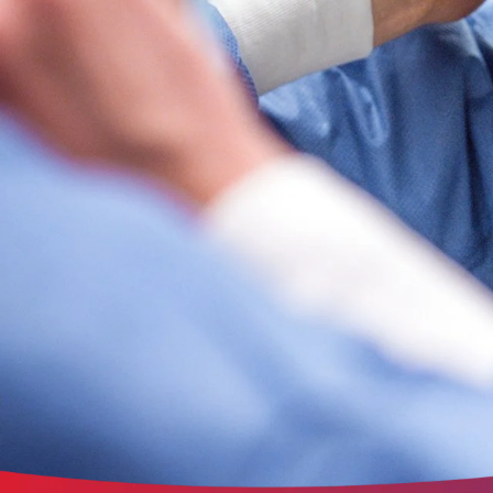
der Website erforderlich.
etracker Sitzungs-Cookie
Name:
et_oi_v2
Anbieter:
etracker GmbH
Zweck:
Opt-In Cookie speichert die Entscheidung des Besuchers, wenn auf der Se
des Kunden das Tracking Opt-In ausgespielt wird. Wird auch für ein
eventuelles Opt-Out verwendet.
Cookie Laufzeit:
"no" - 50 Jahre, "yes" - 480 Tage
Content-Management-System-Cookie
Name:
fe_typo_user
Anbieter:
TYPO3
Zweck:
Dient der Identifizierung eines Anwenders und der besseren Bedienerführ
Cookie Laufzeit:
Session
Sitzungs-Cookie
Name:
PHPSESSID