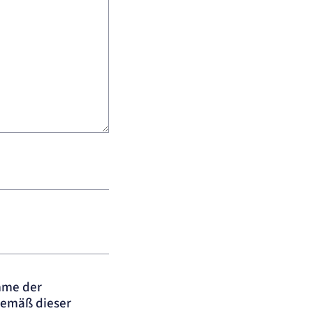
mme der
emäß dieser