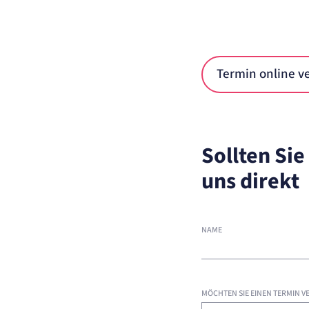
Name:
et_allow_cookies
Anbieter:
etracker GmbH
Zweck:
Es erlaubt eTracker Cookies zu setzen.
Cookie Laufzeit:
480 Tage
Termin online v
etracker Analytics
Name:
isSdEnabled
Anbieter:
etracker GmbH
Sollten Sie
Zweck:
Erkennung, ob bei dem Besucher die Scrolltiefe gemessen wird.
Cookie Laufzeit:
24 Std.
uns direkt
STELLENANGEBOTE
SmartRecruiters
NAME
Name:
OptanonConsent, datadome, __cf_bm u.A.
Anbieter:
SmartRecruiters GmbH
Zweck:
Speichert die ausgewählten Filter-Eigenschaften des Benutzers, um die
entsprechenden Stellenangebote anzeigen zu können.
MÖCHTEN SIE EINEN TERMIN V
Cookie Laufzeit:
535 Tage