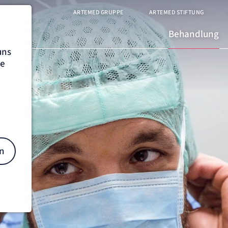
ARTEMED GRUPPE
ARTEMED STIFTUNG
Behandlung
uns
he
n
on