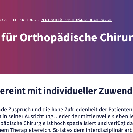
urg.
BURG
BEHANDLUNG
ZENTRUM FÜR ORTHOPÄDISCHE CHIRURGIE
für Orthopädische Chirur
ellen
vereint mit individueller Zuwen
.
ende Zuspruch und die hohe Zufriedenheit der Patienten
 in seiner Ausrichtung. Jeder der mittlerweile sieben l
pädische Chirurgie ist hoch spezialisiert und verfügt 
nem Therapiebereich. So ist es dem interdisziplinär a