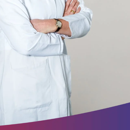
ite
ung.