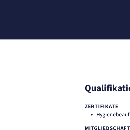
Name:
et_allow_cookies
Anbieter:
etracker GmbH
Zweck:
Es erlaubt eTracker Cookies zu setzen.
Cookie Laufzeit:
480 Tage
etracker Analytics
Name:
isSdEnabled
Anbieter:
etracker GmbH
Zweck:
Erkennung, ob bei dem Besucher die Scrolltiefe gemessen wird.
Cookie Laufzeit:
24 Std.
STELLENANGEBOTE
Qualifikat
SmartRecruiters
Name:
OptanonConsent, datadome, __cf_bm u.A.
ZERTIFIKATE
Anbieter:
SmartRecruiters GmbH
Hygienebeauft
Zweck:
Speichert die ausgewählten Filter-Eigenschaften des Benutzers, um die
entsprechenden Stellenangebote anzeigen zu können.
MITGLIEDSCHAF
Cookie Laufzeit:
535 Tage