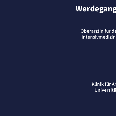
Anbieter:
matelso GmbH
Werdegan
Zweck:
Speichert die User-ID. Hierdurch wird fgestgelegt, welche Rufnummer(n) 
Nutzer angezeigt bekommt.
Cookie Laufzeit:
2 Jahre
Matelso Telefontracking
Oberärztin für d
Intensivmedizi
Name:
mat_ep
Anbieter:
matelso GmbH
Zweck:
Registriert den initialen Einstiegspunkt des Nutzers auf unserer Webseite.
Cookie Laufzeit:
30 Tage
etracker Analytics
Name:
_et_coid
Klinik für 
Anbieter:
etracker GmbH
Universit
Zweck:
Cookie Erkennung
Cookie Laufzeit:
2 Jahre
etracker Analytics