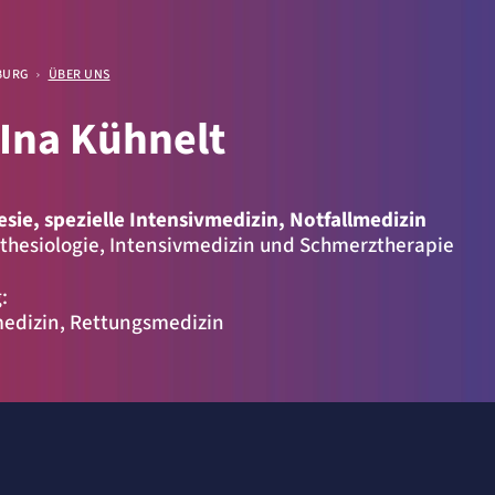
BURG
ÜBER UNS
 Ina Kühnelt
ellen
sie, spezielle Intensivmedizin, Notfallmedizin
sthesiologie, Intensivmedizin und Schmerztherapie
:
medizin, Rettungsmedizin
.