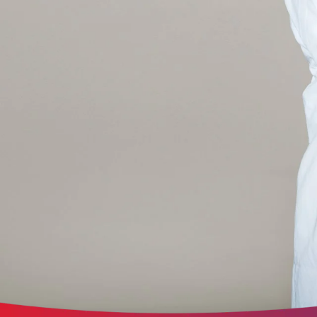
der Website erforderlich.
etracker Sitzungs-Cookie
Name:
et_oi_v2
Anbieter:
etracker GmbH
Zweck:
Opt-In Cookie speichert die Entscheidung des Besuchers, wenn auf der Se
des Kunden das Tracking Opt-In ausgespielt wird. Wird auch für ein
eventuelles Opt-Out verwendet.
Cookie Laufzeit:
"no" - 50 Jahre, "yes" - 480 Tage
Content-Management-System-Cookie
Name:
fe_typo_user
Anbieter:
TYPO3
Zweck:
Dient der Identifizierung eines Anwenders und der besseren Bedienerführ
Cookie Laufzeit:
Session
Sitzungs-Cookie
Name:
PHPSESSID