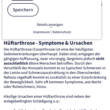
Oberschenkelkopfes liegt in der knöchern-bindegewebigen
Pfanne, weshalb man von einem Nussgelenk spricht.
Speichern
Das Hüftgelenk ist das größte Kugelgelenk des Körpers. Es
sind eine Vielzahl von angeborenen und erworbenen
Details anzeigen
Erkrankungen des Hüftgelenks bekannt, von denen der
Impressum
|
Datenschutz
Verschleiß die häufigste ist.
NOTWENDIGE COOKIES
Notwendige Cookies ermöglichen
Hüftarthrose - Symptome & Ursachen
grundlegende Funktionen und sind für
Die Hüftarthrose (Coxarthrose) ist eine der häufigsten
die einwandfreie Funktion der Website
Gelenkerkrankungen überhaupt. Dabei sind, entgegen der
erforderlich.
gängigen Auffassung, zwar vorrangig, längstens jedoch
nicht
ausschließlich
ältere Menschen betroffen. Durch den
etracker Sitzungs-Cookie
Verschleiß des Knorpels kommt es zu typischen Schmerzen in
der Leiste und Schmerzausstrahlung in den Oberschenkel.
Nahezu regelhaft kommt es zusätzlich zu einer Einschränkung
Name:
et_oi_v2
der Beweglichkeit. Sehr oft kommen Symptome, wie Nacht-
oder Ruheschmerz, hinzu.
Anbieter:
etracker GmbH
Häufige Ursachen einer Hüftarthrose sind neben der
Zweck:
Opt-In Cookie speichert die Entscheidung des Besuchers, wenn auf der Seite des
anlagebedingten Schädigung u.a.:
Kunden das Tracking Opt-In ausgespielt wird. Wird auch für ein eventuelles Opt-Out
verwendet.