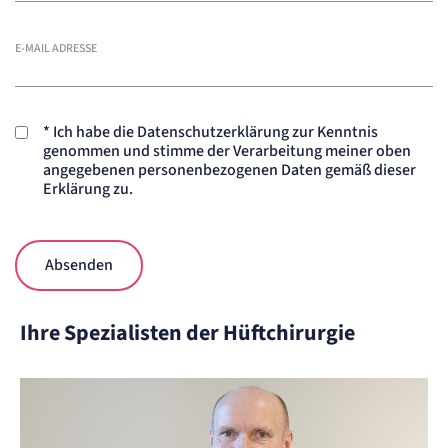
Anbieter:
etracker GmbH
E-MAIL ADRESSE
Zweck:
Cookie Erkennung
Cookie Laufzeit:
2 Jahre
*
Ich habe die Datenschutzerklärung zur Kenntnis
etracker Analytics
genommen und stimme der Verarbeitung meiner oben
angegebenen personenbezogenen Daten gemäß dieser
Erklärung zu.
Name:
et_allow_cookies
Anbieter:
etracker GmbH
Zweck:
Absenden
Es erlaubt eTracker Cookies zu setzen.
Cookie Laufzeit:
480 Tage
Ihre Spezialisten der Hüftchirurgie
etracker Analytics
Name:
isSdEnabled
Anbieter:
etracker GmbH