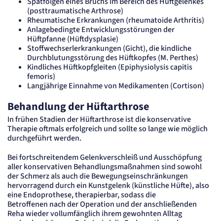
Spätfolgen eines Bruchs im Bereich des Hüftgelenkes
Cookie Laufzeit:
"no" - 50 Jahre, "yes" - 480 Tage
(posttraumatische Arthrose)
Rheumatische Erkrankungen (rheumatoide Arthritis)
Content-Management-System-
Anlagebedingte Entwicklungsstörungen der
Cookie
Hüftpfanne (Hüftdysplasie)
Stoffwechserlerkrankungen (Gicht), die kindliche
Durchblutungsstörung des Hüftkopfes (M. Perthes)
Name:
Kindliches Hüftkopfgleiten (Epiphysiolysis capitis
fe_typo_user
femoris)
Anbieter:
Langjährige Einnahme von Medikamenten (Cortison)
TYPO3
Zweck:
Behandlung der Hüftarthrose
Dient der Identifizierung eines Anwenders und der besseren Bedienerführung.
Cookie Laufzeit:
In frühen Stadien der Hüftarthrose ist die konservative
Session
Therapie oftmals erfolgreich und sollte so lange wie möglich
durchgeführt werden.
Sitzungs-Cookie
Bei fortschreitendem Gelenkverschleiß und Ausschöpfung
Name:
aller konservativen Behandlungsmaßnahmen sind sowohl
PHPSESSID
der Schmerz als auch die Bewegungseinschränkungen
Anbieter:
hervorragend durch ein Kunstgelenk (künstliche Hüfte), also
Artemed SE
eine Endoprothese, therapierbar, sodass die
Zweck:
Betroffenen nach der Operation und der anschließenden
Behält die Zustände des Benutzers bei allen Seitenanfragen bei.
Reha wieder vollumfänglich ihrem gewohnten Alltag
Cookie Laufzeit: