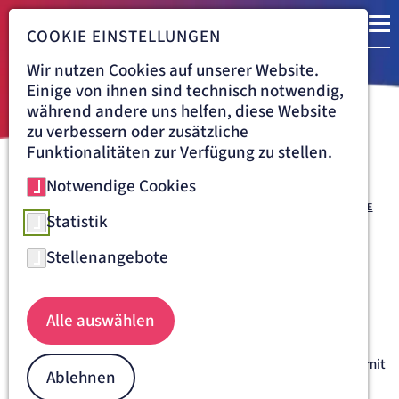
COOKIE EINSTELLUNGEN
Wir nutzen Cookies auf unserer Website.
Einige von ihnen sind technisch notwendig,
während andere uns helfen, diese Website
zu verbessern oder zusätzliche
Funktionalitäten zur Verfügung zu stellen.
Notwendige Cookies
Navigationspfad
KRANKENHAUS TABEA HAMBURG
BEHANDLUNG
ZENTRUM FÜR ORTHOPÄDISCHE CHIRURGIE
ENDOPROTHETIK
HÜFTE
Statistik
Hüftarthrose - Behandlung im
Stellenangebote
Krankenhaus Tabea
Das Hüftgelenk
Alle auswählen
Das Hüftgelenk besteht aus der Hüftpfanne im
Beckenknochen und dem Hüftkopf. Die Gelenkanteile sind mit
Ablehnen
einer knorpeligen Gleitschicht überzogen und werden von
der Gelenkkapsel umschlossen. Mehr als die Hälfte des