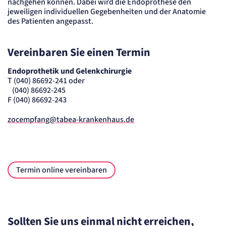
nachgehen können. Dabei wird die Endoprothese den
Session
jeweiligen individuellen Gegebenheiten und der Anatomie
des Patienten angepasst.
Einverständnis-Cookie
Name:
Vereinbaren Sie einen Termin
cookie_consent
Anbieter:
Endoprothetik und Gelenkchirurgie
Artemed SE
T (040) 86692-241 oder
Zweck:
Speichert den Zustimmungsstatus des Benutzers für Cookies auf der aktuellen
(040) 86692-245
Domäne.
F (040) 86692-243
Cookie Laufzeit:
1 Jahr
zocempfang@tabea-krankenhaus.de
STATISTIK
Statistik Cookies erfassen Informationen
anonym. Diese Informationen helfen uns
Termin online vereinbaren
zu verstehen, wie unsere Besucher unsere
Website nutzen.
Matelso Telefontracking
Sollten Sie uns einmal nicht erreichen,