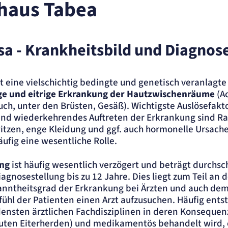
haus Tabea
sa - Krankheitsbild und Diagnos
ite
t eine vielschichtig bedingte und genetisch veranlagt
ge und eitrige Erkrankung der Hautzwischenräume
(Ac
uch, unter den Brüsten, Gesäß). Wichtigste Auslösefakto
und wiederkehrendes Auftreten der Erkrankung sind R
tzen, enge Kleidung und ggf. auch hormonelle Ursache
äufig eine wesentliche Rolle.
ung
ist häufig wesentlich verzögert und beträgt durchsch
ung.
Diagnosestellung bis zu 12 Jahre. Dies liegt zum Teil a
nntheitsgrad der Erkrankung bei Ärzten und auch dem
hl der Patienten einen Arzt aufzusuchen. Häufig ents
ensten ärztlichen Fachdisziplinen in deren Konsequenz
kuten Eiterherden) und medikamentös behandelt wird,