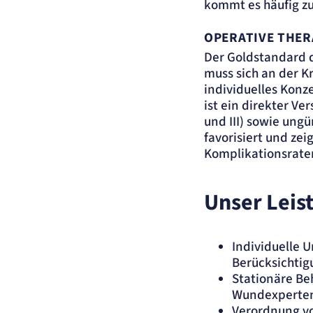
kommt es häufig z
Name:
et_allow_cookies
Anbieter:
etracker GmbH
OPERATIVE THER
Zweck:
Es erlaubt eTracker Cookies zu setzen.
Der Goldstandard d
Cookie Laufzeit:
480 Tage
muss sich an der K
etracker Analytics
individuelles Konz
ist ein direkter V
Name:
isSdEnabled
und III) sowie ung
Anbieter:
etracker GmbH
favorisiert und ze
Zweck:
Erkennung, ob bei dem Besucher die Scrolltiefe gemessen wird.
Komplikationsraten
Cookie Laufzeit:
24 Std.
Unser Lei
STELLENANGEBOTE
SmartRecruiters
Individuelle 
Name:
OptanonConsent, datadome, __cf_bm u.A.
Berücksichtig
Anbieter:
SmartRecruiters GmbH
Stationäre Be
Zweck:
Speichert die ausgewählten Filter-Eigenschaften des Benutzers, um die
Wundexperte
entsprechenden Stellenangebote anzeigen zu können.
Verordnung vo
Cookie Laufzeit:
535 Tage