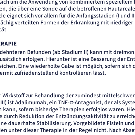
 sich um die Anwendung von kombiniertem speziellem 
n, die über eine Sonde auf die betroffenen Hautareal
der
e eignet sich vor allem für die Anfangsstadien (I und I
flächig verteilten Formen der Erkrankung mit niedriger
ät.
ERAPIE
edehnteren Befunden (ab Stadium II) kann mit dreimon
usätzlich erfolgen. Hierunter ist eine Besserung der En
eichen. Eine wiederholte Gabe ist möglich, sofern sich 
rmit zufriedenstellend kontrollieren lässt.
r Wirkstoff zur Behandlung der zumindest mittelschwe
I-III) ist Adalimumab, ein TNF-α-Antagonist, der als Sys
kann, sofern bisherige Therapien erfolglos waren. Hier
e durch Reduktion der Entzündungsaktivität zu erreich
eine dauerhafte Stabilisierung. Vorgebildete Fisteln un
n unter dieser Therapie in der Regel nicht. Nach Abse