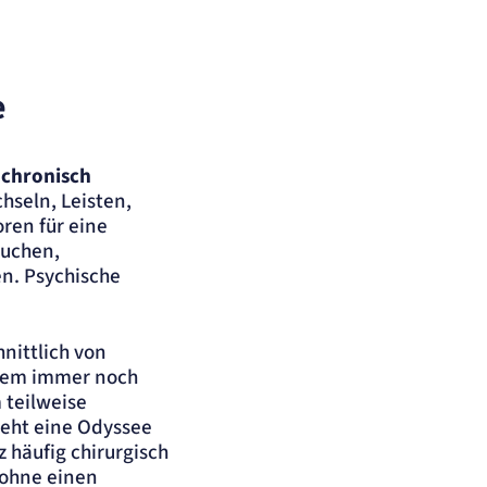
e
e
chronisch
hseln, Leisten,
ren für eine
auchen,
n. Psychische
nittlich von
n dem immer noch
 teilweise
teht eine Odyssee
 häufig chirurgisch
 ohne einen