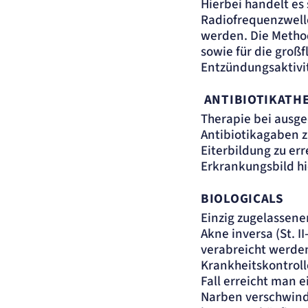
Hierbei handelt es
Anbieter:
matelso GmbH
Radiofrequenzwelle
Zweck:
Speichert die User-ID. Hierdurch wird fgestgelegt, welche Rufnummer(n) 
Nutzer angezeigt bekommt.
werden. Die Method
Cookie Laufzeit:
2 Jahre
sowie für die groß
Entzündungsaktivit
Matelso Telefontracking
ANTIBIOTIKATH
Name:
mat_ep
Therapie bei ausg
Anbieter:
matelso GmbH
Antibiotikagaben z
Zweck:
Registriert den initialen Einstiegspunkt des Nutzers auf unserer Webseite.
Eiterbildung zu err
Cookie Laufzeit:
30 Tage
Erkrankungsbild hie
etracker Analytics
BIOLOGICALS
Name:
_et_coid
Einzig zugelassene
Anbieter:
etracker GmbH
Akne inversa (St. I
Zweck:
Cookie Erkennung
verabreicht werden 
Cookie Laufzeit:
2 Jahre
Krankheitskontroll
Fall erreicht man 
etracker Analytics
Narben verschwinde