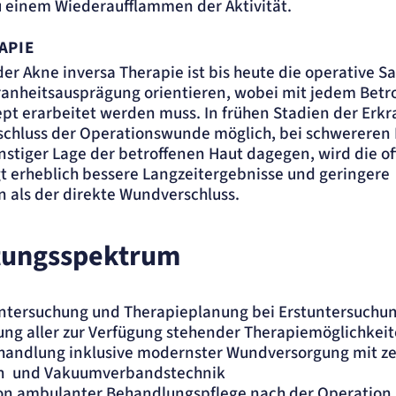
u einem Wiederaufflammen der Aktivität.
APIE
er Akne inversa Therapie ist bis heute die operative S
ranheitsausprägung orientieren, wobei mit jedem Betr
ept erarbeitet werden muss. In frühen Stadien der Erkr
erschluss der Operationswunde möglich, bei schwereren F
ünstiger Lage der betroffenen Haut dagegen, wird die 
igt erheblich bessere Langzeitergebnisse und geringere
 als der direkte Wundverschluss.
stungsspektrum
Untersuchung und Therapieplanung bei Erstuntersuchu
ung aller zur Verfügung stehender Therapiemöglichkei
handlung inklusive modernster Wundversorgung mit zer
n und Vakuumverbandstechnik
n ambulanter Behandlungspflege nach der Operation 