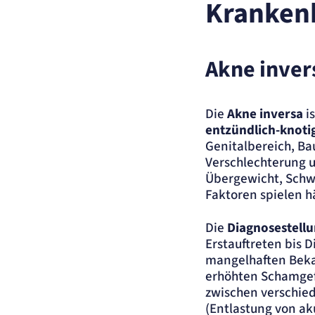
Kranken
der Website erforderlich.
etracker Sitzungs-Cookie
Akne inver
Name:
et_oi_v2
Anbieter:
etracker GmbH
Zweck:
Opt-In Cookie speichert die Entscheidung des Besuchers, wenn auf der Se
Die
Akne inversa
is
des Kunden das Tracking Opt-In ausgespielt wird. Wird auch für ein
eventuelles Opt-Out verwendet.
entzündlich-knoti
Cookie Laufzeit:
"no" - 50 Jahre, "yes" - 480 Tage
Genitalbereich, Ba
Verschlechterung 
Content-Management-System-Cookie
Übergewicht, Schwi
Faktoren spielen h
Name:
fe_typo_user
Anbieter:
TYPO3
Die
Diagnosestell
Zweck:
Dient der Identifizierung eines Anwenders und der besseren Bedienerführ
Erstauftreten bis 
Cookie Laufzeit:
Session
mangelhaften Beka
erhöhten Schamgefü
Sitzungs-Cookie
zwischen verschied
(Entlastung von a
Name:
PHPSESSID