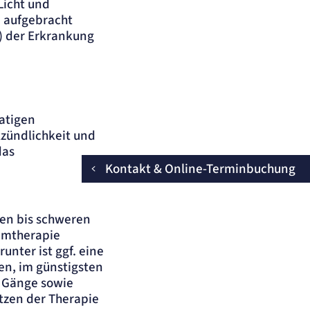
Licht und
e aufgebracht
I) der Erkrankung
atigen
tzündlichkeit und
das
Kontakt & Online-Terminbuchung
ren bis schweren
temtherapie
unter ist ggf. eine
en, im günstigsten
d Gänge sowie
tzen der Therapie