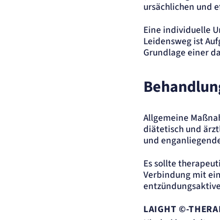
ursächlichen und 
Anbieter:
Artemed SE
Zweck:
Behält die Zustände des Benutzers bei allen Seitenanfragen bei.
Eine individuelle 
Cookie Laufzeit:
Session
Leidensweg ist Au
Einverständnis-Cookie
Grundlage einer da
Name:
cookie_consent
Behandlung
Anbieter:
Artemed SE
Zweck:
Speichert den Zustimmungsstatus des Benutzers für Cookies auf der aktu
Domäne.
Cookie Laufzeit:
1 Jahr
Allgemeine Maßnah
diätetisch und ärz
STATISTIK
und enganliegende
Statistik Cookies erfassen Informationen anonym
Diese Informationen helfen uns zu verstehen, wie
Es sollte therapeu
unsere Besucher unsere Website nutzen.
Verbindung mit ei
entzündungsaktiv
Matelso Telefontracking
LAIGHT ©-THERA
Name:
mat_tel