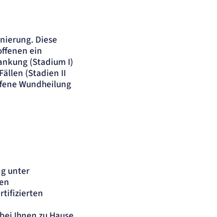
anierung. Diese
offenen ein
ankung (Stadium I)
ällen (Stadien II
offene Wundheilung
ng unter
ten
tifizierten
bei Ihnen zu Hause