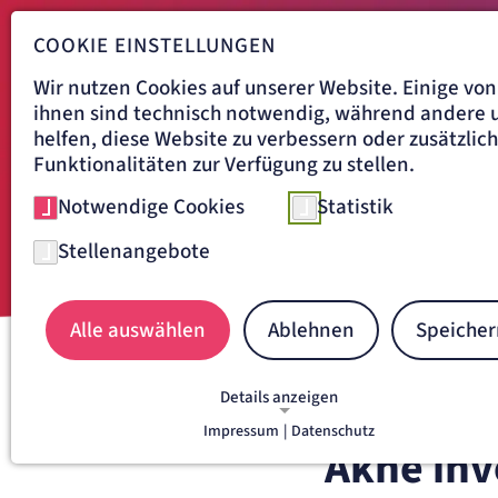
COOKIE EINSTELLUNGEN
Wir nutzen Cookies auf unserer Website. Einige von
ihnen sind technisch notwendig, während andere 
helfen, diese Website zu verbessern oder zusätzlic
Funktionalitäten zur Verfügung zu stellen.
Notwendige Cookies
Statistik
Stellenangebote
Alle auswählen
Ablehnen
Speicher
Navigationspfad
KRANKENHAUS TABEA HAM
Details anzeigen
AKNE INVERSA
Impressum
|
Datenschutz
NOTWENDIGE COOKIES
Akne inv
Notwendige Cookies ermöglichen grundlegende
Funktionen und sind für die einwandfreie Funkti